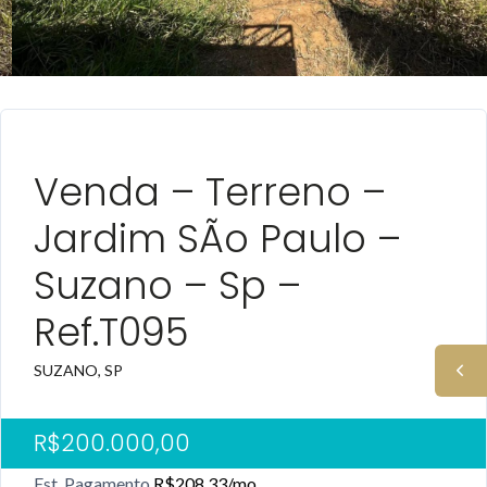
DESTAQUE VENDA
Venda – Terreno –
Jardim SÃo Paulo –
Suzano – Sp –
Ref.t095
SUZANO, SP
R$200.000,00
Est. Pagamento
R$208,33
/mo