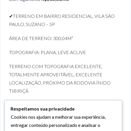
✔TERRENO EM BAIRRO RESIDENCIAL, VILA SÃO
PAULO, SUZANO – SP
ÁREA DE TERRENO: 300,04M²
TOPOGRAFIA: PLANA, LEVE ACLIVE
TERRENO COM TOPOGRAFIA EXCELENTE,
TOTALMENTE APROVEITÁVEL, EXCELENTE
LOCALIZAÇÃO, PRÓXIMO DA RODOVIA ÍNIDO
TIBIRIÇÁ
DOCUMENTAÇÃO: CONTRATO DE COMPRA E
Respeitamos sua privacidade
VENDA
Cookies nos ajudam a melhorar sua experiência,
entregar conteúdo personalizado e analisar o
PARA MAIORES INFORMAÇÕES ENTRE EM