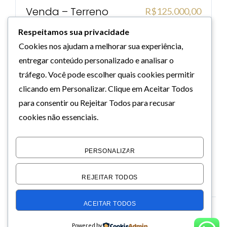
Venda – Terreno
R$125.000,00
Jardim SÃo Luiz –
Respeitamos sua privacidade
Suzano – Sp –
Cookies nos ajudam a melhorar sua experiência,
Ref.t075
entregar conteúdo personalizado e analisar o
SUZANO, SP
tráfego. Você pode escolher quais cookies permitir
clicando em
Personalizar
. Clique em
Aceitar Todos
para consentir ou
Rejeitar Todos
para recusar
cookies não essenciais.
VISUALIZAR
PERSONALIZAR
REJEITAR TODOS
ACEITAR TODOS
© 2026 DUNA SILVA CORRETORA DE IMÓVEIS, Todos os Direitos
Powered by